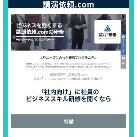
講演依頼.com
画像引用元：講演依頼.com
公式HP（https://www.kouenirai.com/training/）
「社内向け」
に社員の
ビジネススキル研修を開くなら
特徴