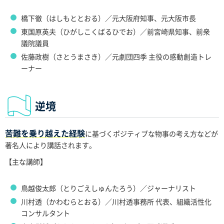
橋下徹（はしもととおる）／元大阪府知事、元大阪市長
東国原英夫（ひがしこくばるひでお）／前宮崎県知事、前衆
議院議員
佐藤政樹（さとうまさき）／元劇団四季 主役の感動創造トレ
ーナー
逆境
苦難を乗り越えた経験
に基づくポジティブな物事の考え方などが
著名人により講話されます。
【主な講師】
鳥越俊太郎（とりごえしゅんたろう）／ジャーナリスト
川村透（かわむらとおる）／川村透事務所 代表、組織活性化
コンサルタント