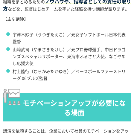
ノウハウや、指導者としての責任の取り
組織をまとめるための
方
などを、監督はじめチームを率いた経験を持つ講師が語ります。
【主な講師】
宇津木妙子（うつぎたえこ）／元女子ソフトボール日本代表
監督
山﨑武司（やまさきたけし）／元プロ野球選手、中日ドラゴ
ンズスペシャルサポーター、東海市ふるさと大使、なごやめ
し応援大使
村上隆行（むらかみたかゆき）／ベースボールファーストリ
ーグ 06ブルズ監督
モチベーションアップが必要にな
る場面
講演を依頼することは、企業において社員のモチベーションをアッ