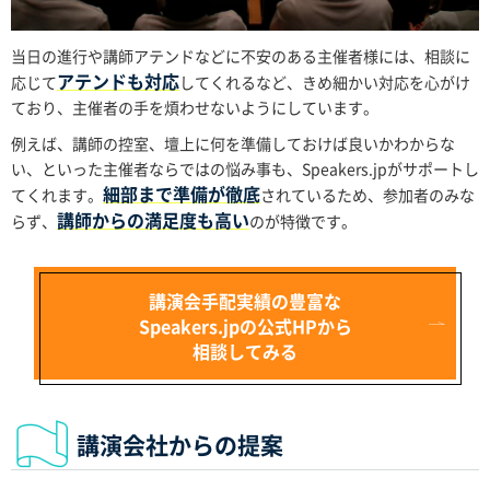
当日の進行や講師アテンドなどに不安のある主催者様には、相談に
アテンドも対応
応じて
してくれるなど、きめ細かい対応を心がけ
ており、主催者の手を煩わせないようにしています。
例えば、講師の控室、壇上に何を準備しておけば良いかわからな
い、といった主催者ならではの悩み事も、Speakers.jpがサポートし
細部まで準備が徹底
てくれます。
されているため、参加者のみな
講師からの満足度も高い
らず、
のが特徴です。
講演会手配実績の豊富な
Speakers.jpの公式HPから
相談してみる
講演会社からの提案