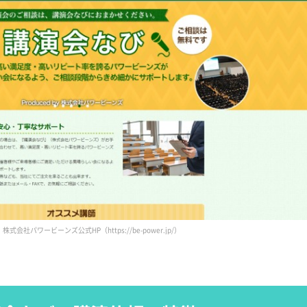
式会社パワービーンズ公式HP（https://be-power.jp/）