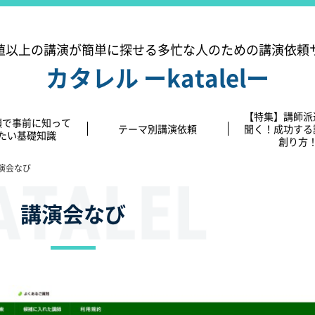
値以上の講演が簡単に探せる
多忙な人のための講演依頼
カタレル ーkatalelー
【特集】講師派
頼で事前に知って
テーマ別講演依頼
聞く！成功する
たい基礎知識
創り方
演会なび
講演会なび