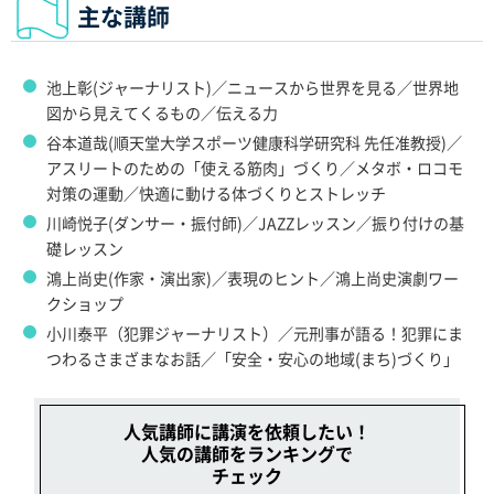
主な講師
池上彰(ジャーナリスト)／ニュースから世界を見る／世界地
図から見えてくるもの／伝える力
谷本道哉(順天堂大学スポーツ健康科学研究科 先任准教授)／
アスリートのための「使える筋肉」づくり／メタボ・ロコモ
対策の運動／快適に動ける体づくりとストレッチ
川崎悦子(ダンサー・振付師)／JAZZレッスン／振り付けの基
礎レッスン
鴻上尚史(作家・演出家)／表現のヒント／鴻上尚史演劇ワー
クショップ
小川泰平（犯罪ジャーナリスト）／元刑事が語る！犯罪にま
つわるさまざまなお話／「安全・安心の地域(まち)づくり」
人気講師に講演を依頼したい！
人気の講師をランキングで
チェック