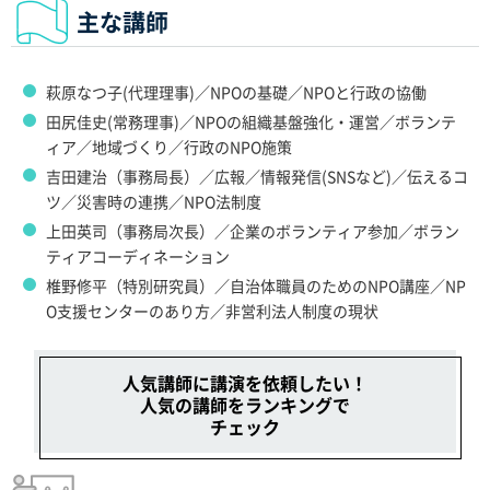
主な講師
萩原なつ子(代理理事)／NPOの基礎／NPOと行政の協働
田尻佳史(常務理事)／NPOの組織基盤強化・運営／ボランテ
ィア／地域づくり／行政のNPO施策
吉田建治（事務局長）／広報／情報発信(SNSなど)／伝えるコ
ツ／災害時の連携／NPO法制度
上田英司（事務局次長）／企業のボランティア参加／ボラン
ティアコーディネーション
椎野修平（特別研究員）／自治体職員のためのNPO講座／NP
O支援センターのあり方／非営利法人制度の現状
人気講師に講演を依頼したい！
人気の講師をランキングで
チェック