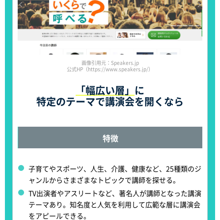
画像引用元：Speakers.jp
公式HP（https://www.speakers.jp/）
「幅広い層」
に
特定のテーマで講演会を開くなら
特徴
子育てやスポーツ、人生、介護、健康など、
25種類のジ
ャンルからさまざまなトピックで講師を探せる
。
TV出演者やアスリートなど、著名人が講師となった講演
テーマあり。
知名度と人気を利用して広範な層に講演会
をアピールできる
。