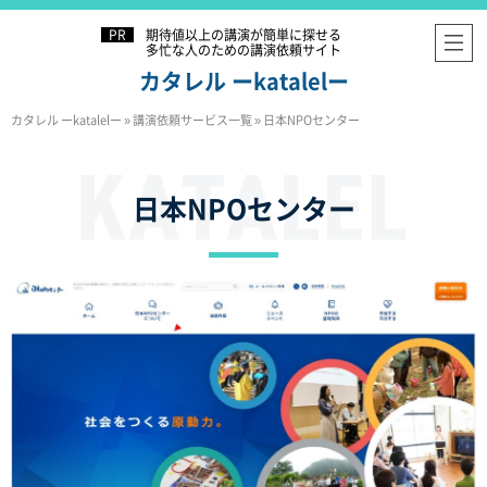
期待値以上の講演が簡単に探せる
多忙な人のための講演依頼サイト
カタレル ーkatalelー
カタレル ーkatalelー
»
講演依頼サービス一覧
»
日本NPOセンター
日本NPOセンター