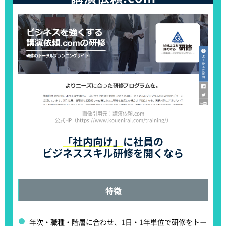
画像引用元：講演依頼.com
公式HP（https://www.kouenirai.com/training/）
「社内向け」
に社員の
ビジネススキル研修を開くなら
特徴
年次・職種・階層に合わせ、
1日・1年単位で研修をトー